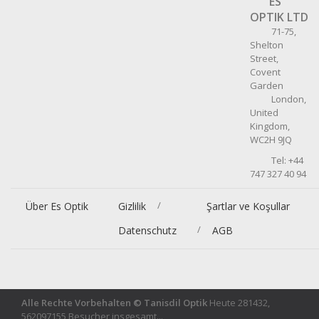
ES
OPTIK LTD
71-75,
Shelton
Street,
Covent
Garden
London,
United
Kingdom,
WC2H 9JQ
Tel: +44
747 327 40 94
/
Über Es Optik
Gizlilik
Şartlar ve Koşullar
/
Datenschutz
AGB
Alle Rechte Vorbehalten © Tanisdil Optik
Heute 281432,
562097155 Besucher insgesamt...