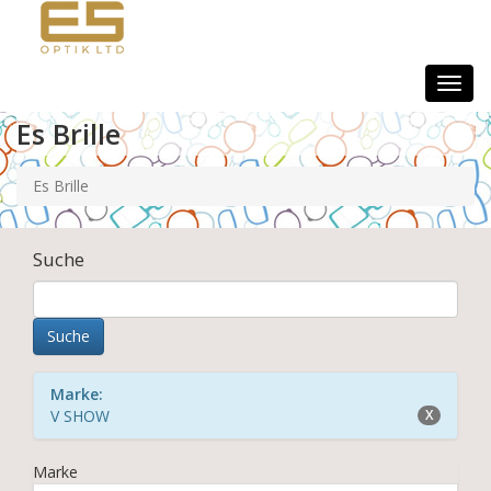
Togg
navig
Es Brille
Es Brille
Suche
Marke:
V SHOW
X
Marke