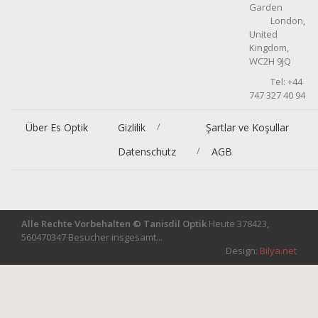
Garden
London,
United
Kingdom,
WC2H 9JQ
Tel: +44
747 327 40 94
/
Über Es Optik
Gizlilik
Şartlar ve Koşullar
/
Datenschutz
AGB
Alle Rechte Vorbehalten © Tanisdil Optik
Heute 378423,
560470347 Besucher insgesamt...
Design:
Bilya.net