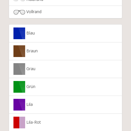
Vollrand
Blau
Braun
Grau
Grün
Lila
Lila-Rot