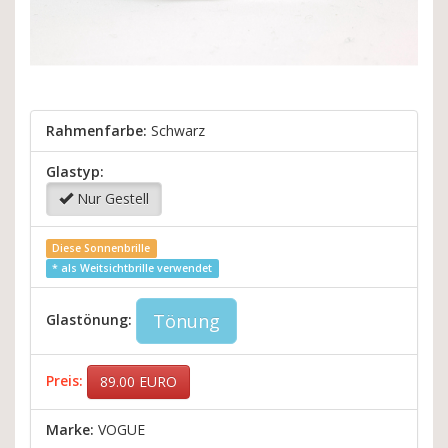
Rahmenfarbe:
Schwarz
Glastyp:
Nur Gestell
Diese Sonnenbrille
* als Weitsichtbrille verwendet
Tönung
Glastönung:
Preis:
89.00
EURO
Marke:
VOGUE