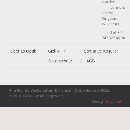
Garden
London,
United
Kingdom,
WC2H 9JQ
Tel: +44
747 327 40 94
/
Über Es Optik
Gizlilik
Şartlar ve Koşullar
/
Datenschutz
AGB
Alle Rechte Vorbehalten © Tanisdil Optik
Heute 578026,
559818103 Besucher insgesamt...
Design:
Bilya.net