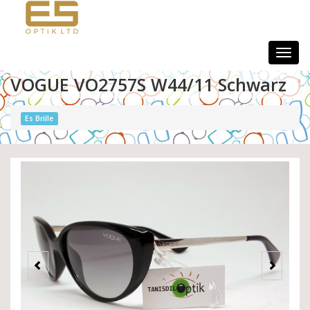
Togg
navig
VOGUE VO2757S W44/11 Schwarz
Es Brille