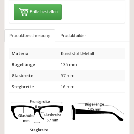
Brille bestellen
Produktbeschreibung
Produktbilder
Material
Kunststoff,Metall
Bügellänge
135 mm
Glasbreite
57 mm
Stegbreite
16 mm
Frontgröße
Bügellänge
0 mm
135 mm
Glasbreite
Glashöhe
57 mm
mm
Stegbreite